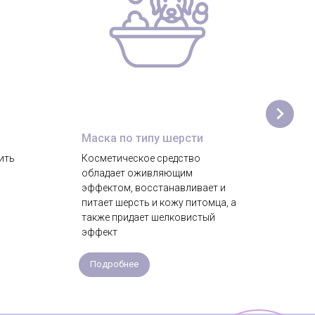
Маска по типу шерсти
Озо
ить
Косметическое средство
Конд
обладает оживляющим
озон
эффектом, восстанавливает и
гид
питает шерсть и кожу питомца, а
также придает шелковистый
эффект
Подробнее
По