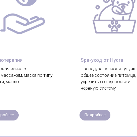
нотерапия
Spa-уход от Hydra
овая ванна с
Процедура позволит улучш
омассажем, маска по типу
общее состояние питомца,
ти, масло
укрепить его здоровье и
нервную систему
робнее
Подробнее