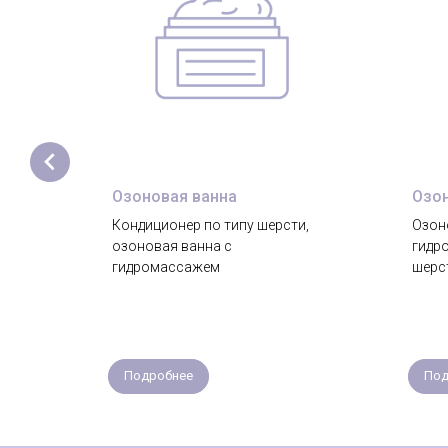
Озоновая ванна
Озо
Кондиционер по типу шерсти,
Озон
озоновая ванна с
гидр
т и
гидромассажем
шерс
ца, а
й
Подробнее
Под