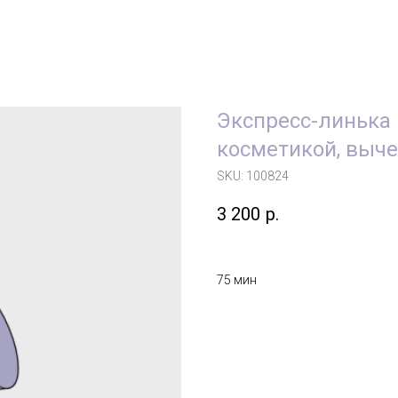
Экспресс-линька
косметикой, выч
SKU:
100824
3 200
р.
75 мин