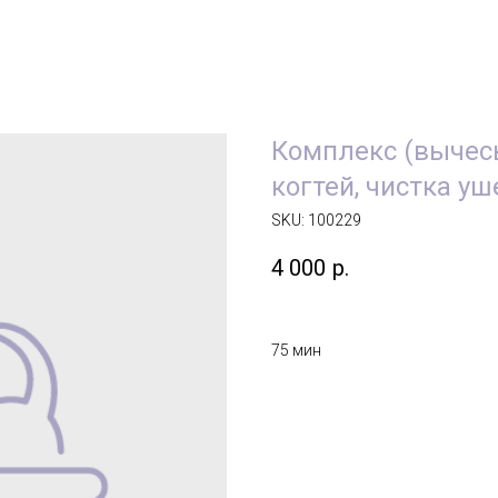
Комплекс (вычес
когтей, чистка уш
SKU:
100229
4 000
р.
75 мин