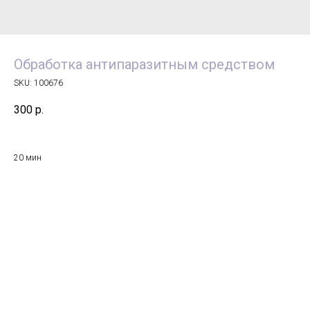
Обработка антипаразитным средством
SKU:
100676
300
р.
20 мин